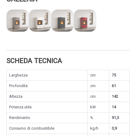
SCHEDA TECNICA
Larghezza
cm
75
Profondità
cm
61
Altezza
cm
142
Potenza utile
kW
14
Rendimento
%
91,3
Consumo di combustibile
kg/h
0,9