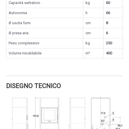
Capacità serbatoio
kg
60
Autonomia
h
66
Ø uscita fumi
cm
8
Ø presa aria
cm
6
Peso complessivo
kg
250
Volume riscaldabile
m³
400
DISEGNO TECNICO