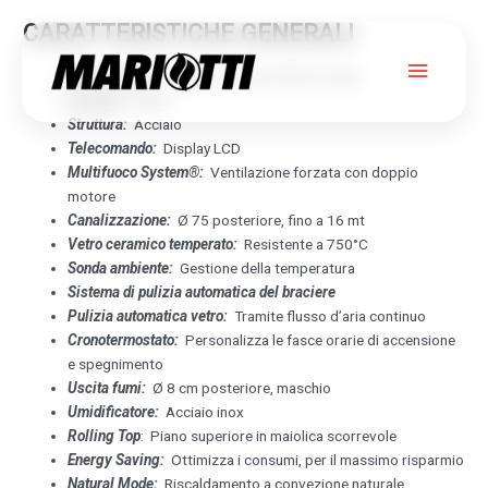
CARATTERISTICHE GENERALI
Menu
Rivestimento:
Pregiata maiolica fatta a mano
Focolare:
Ghisa
princip
Struttura:
Acciaio
Telecomando:
Display LCD
BERNA
Multifuoco System®:
Ventilazione forzata con doppio
motore
Canalizzazione:
Ø 75 posteriore, fino a 16 mt
PIAZZETTA
Vetro ceramico temperato:
Resistente a 750°C
Sonda ambiente:
Gestione della temperatura
Sistema di pulizia automatica del braciere
Pulizia automatica vetro:
Tramite flusso d’aria continuo
Cronotermostato:
Personalizza le fasce orarie di accensione
e spegnimento
Uscita fumi:
Ø 8 cm posteriore, maschio
Umidificatore:
Acciaio inox
Rolling Top
: Piano superiore in maiolica scorrevole
Energy Saving:
Ottimizza i consumi, per il massimo risparmio
Natural Mode:
Riscaldamento a convezione naturale,