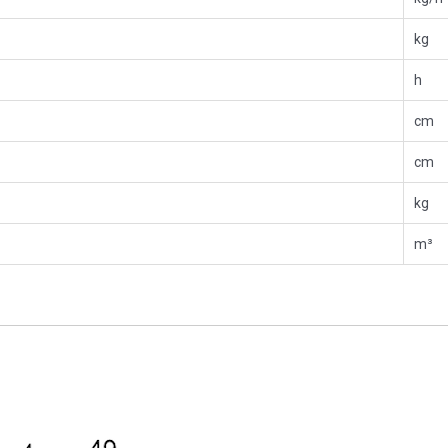
kg
h
cm
cm
kg
m³