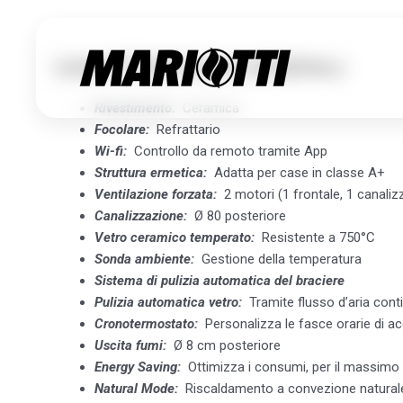
CARATTERISTICHE GENERALI
Rivestimento:
Ceramica
Focolare:
Refrattario
BERRY 90+
Wi-fi:
Controllo da remoto tramite App
Struttura ermetica:
Adatta per case in classe A+
Ventilazione forzata:
2 motori (1 frontale, 1 canaliz
EK63
Canalizzazione:
Ø 80 posteriore
Vetro ceramico temperato:
Resistente a 750°C
Sonda ambiente:
Gestione della temperatura
Sistema di pulizia automatica del braciere
Pulizia automatica vetro:
Tramite flusso d’aria cont
Cronotermostato:
Personalizza le fasce orarie di 
Uscita fumi:
Ø 8 cm posteriore
Energy Saving:
Ottimizza i consumi, per il massimo
Natural Mode:
Riscaldamento a convezione naturale