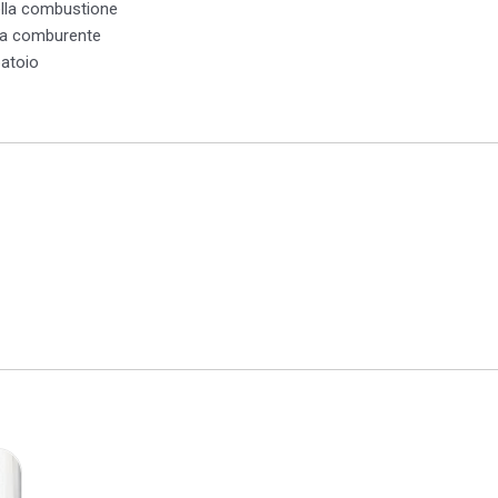
lla combustione
ria comburente
batoio