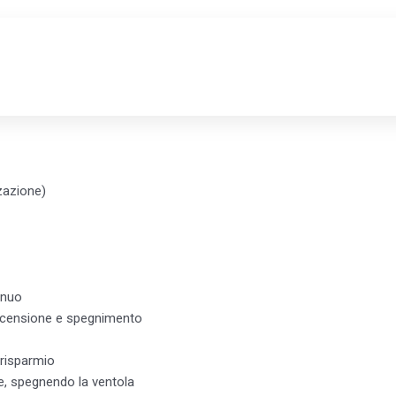
 EVO
zazione)
inuo
accensione e spegnimento
 risparmio
, spegnendo la ventola