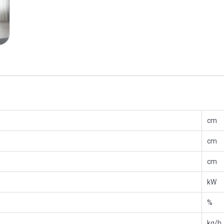
cm
cm
cm
kW
%
kg/h