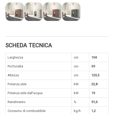
SCHEDA TECNICA
Larghezza
cm
104
Profondità
cm
39
Altezza
cm
120,5
Potenza utile
kW
22,8
Potenza utile dell'acqua
kW
19
Rendimento
%
91,6
Consumo di combustibile
kg/h
1,2