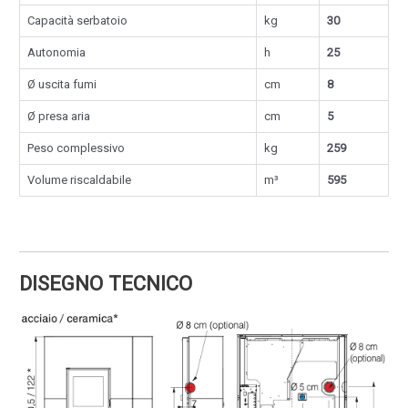
Capacità serbatoio
kg
30
Autonomia
h
25
Ø uscita fumi
cm
8
Ø presa aria
cm
5
Peso complessivo
kg
259
Volume riscaldabile
m³
595
DISEGNO TECNICO