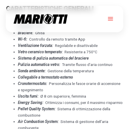
CARATTERISTICHE GENERALI
Menu
Rivestimento
:
Acciaio
Focolare:
Ghisa
princip
Braciere:
Ghisa
Wi-fi:
Controllo da remoto tramite App
BLADE H 23 EVO
Ventilazione forzata:
Regolabile e disattivabile
Vetro ceramico temperato:
Resistente a 750°C
Sistema di pulizia automatica del braciere
ACCIAIO
Pulizia automatica vetro:
Tramite flusso d’aria continuo
Sonda ambiente:
Gestione della temperatura
EDILKAMIN
Collegabile a termostato esterno
Cronotermostato:
Personalizza le fasce orarie di accensione
e spegnimento
Uscita fumi:
Ø 8 cm superiore, femmina
Energy Saving:
Ottimizza i consumi, per il massimo risparmio
Pellet Quality System:
Sistema di ottimizzazione della
combustione
Air Combustion System:
Sistema di gestione dell’aria
comburente