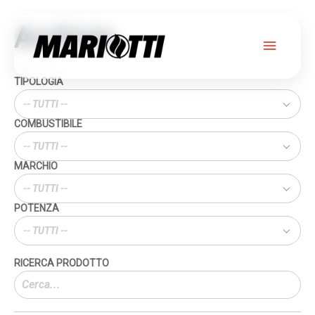
Archivio
Menu
princip
TIPOLOGIA
-- TUTTI --
COMBUSTIBILE
-- TUTTI --
MARCHIO
-- TUTTI --
POTENZA
-- TUTTI --
Cerca
prodotti: