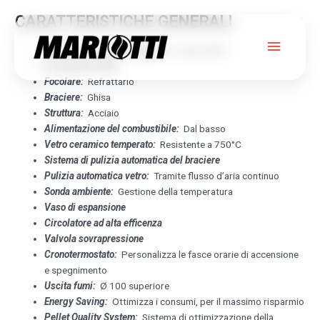
CARATTERISTICHE GENERALI
Menu
Termocamino Bicombustibile:
Legna/pellet
Profondità ridotta
princip
Focolare:
Refrattario
Braciere:
Ghisa
TI SLIM
Struttura
:
Acciaio
Alimentazione del combustibile:
Dal basso
Vetro ceramico temperato:
Resistente a 750°C
PANORAMA 18
Sistema di pulizia automatica del braciere
Pulizia automatica vetro:
Tramite flusso d’aria continuo
GIROLAMI
Sonda ambiente:
Gestione della temperatura
Vaso di espansione
Circolatore ad alta efficenza
Valvola sovrapressione
Cronotermostato:
Personalizza le fasce orarie di accensione
e spegnimento
Uscita fumi:
Ø 100 superiore
Energy Saving:
Ottimizza i consumi, per il massimo risparmio
Pellet Quality System:
Sistema di ottimizzazione della