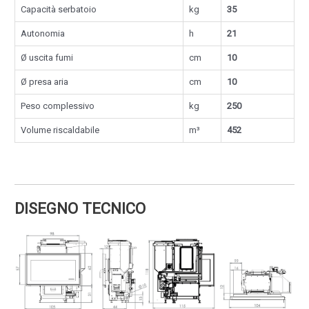
Capacità serbatoio
kg
35
Autonomia
h
21
Ø uscita fumi
cm
10
Ø presa aria
cm
10
Peso complessivo
kg
250
Volume riscaldabile
m³
452
DISEGNO TECNICO