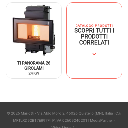
CATALOGO PRODOTTI
SCOPRI TUTTI I
PRODOTTI
CORRELATI
⌄
TI PANORAMA 26
GIROLAMI
24 KW
© 2026
Mariotti
- Via Aldo Moro 2, 46026 Quistello (MN), Italia | C.F.
MRTLRD92B17E897F | P:IVA 02609240201 | MediaPartner -
VideoStudio1 |