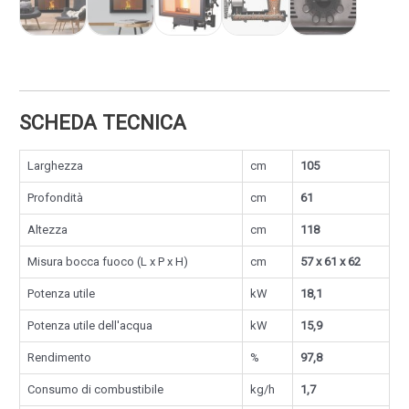
SCHEDA TECNICA
Larghezza
cm
105
Profondità
cm
61
Altezza
cm
118
Misura bocca fuoco (L x P x H)
cm
57 x 61 x 62
Potenza utile
kW
18,1
Potenza utile dell'acqua
kW
15,9
Rendimento
%
97,8
Consumo di combustibile
kg/h
1,7