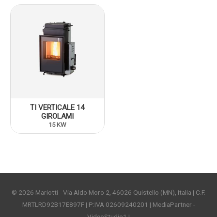
TI VERTICALE 14
GIROLAMI
15 KW
© 2026
Mariotti
- Via Aldo Moro 2, 46026 Quistello (MN), Italia | C.F.
MRTLRD92B17E897F | P:IVA 02609240201 | MediaPartner -
VideoStudio1 |