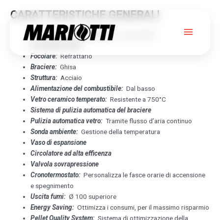
CARATTERISTICHE GENERALI
Menu
Termocamino Bicombustibile:
Legna/pellet
Profondità ridotta
princip
Focolare:
Refrattario
Braciere:
Ghisa
TI SLIM
Struttura
:
Acciaio
Alimentazione del combustibile:
Dal basso
Vetro ceramico temperato:
Resistente a 750°C
VERTICALE 14
Sistema di pulizia automatica del braciere
Pulizia automatica vetro:
Tramite flusso d’aria continuo
GIROLAMI
Sonda ambiente:
Gestione della temperatura
Vaso di espansione
Circolatore ad alta efficenza
Valvola sovrapressione
Cronotermostato:
Personalizza le fasce orarie di accensione
e spegnimento
Uscita fumi:
Ø 100 superiore
Energy Saving:
Ottimizza i consumi, per il massimo risparmio
Pellet Quality System:
Sistema di ottimizzazione della