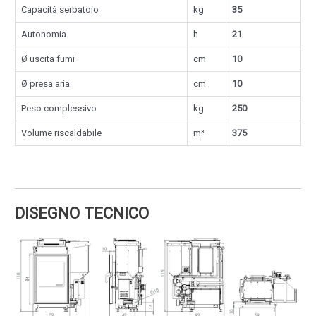
Capacità serbatoio
kg
35
Autonomia
h
21
Ø uscita fumi
cm
10
Ø presa aria
cm
10
Peso complessivo
kg
250
Volume riscaldabile
m³
375
DISEGNO TECNICO