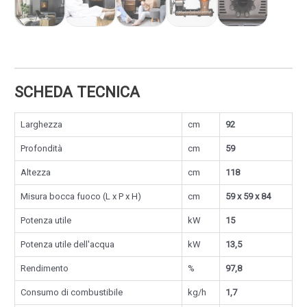
SCHEDA TECNICA
Larghezza
cm
92
Profondità
cm
59
Altezza
cm
118
Misura bocca fuoco (L x P x H)
cm
59 x 59 x 84
Potenza utile
kW
15
Potenza utile dell'acqua
kW
13,5
Rendimento
%
97,8
Consumo di combustibile
kg/h
1,7