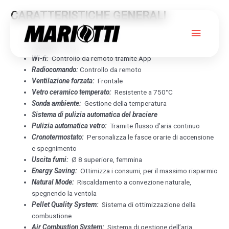
CARATTERISTICHE GENERALI
Menu
Rivestimento:
Pietra ollare
Focolare:
Ghisa
princip
Wi-fi:
Controllo da remoto tramite App
Radiocomando:
Controllo da remoto
YANA 7 EVO
Ventilazione forzata:
Frontale
Vetro ceramico temperato:
Resistente a 750°C
Sonda ambiente:
Gestione della temperatura
OLLARE
Sistema di pulizia automatica del braciere
Pulizia automatica vetro:
Tramite flusso d’aria continuo
EDILKAMIN
Cronotermostato:
Personalizza le fasce orarie di accensione
e spegnimento
Uscita fumi:
Ø 8 superiore, femmina
Energy Saving:
Ottimizza i consumi, per il massimo risparmio
Natural Mode:
Riscaldamento a convezione naturale,
spegnendo la ventola
Pellet Quality System:
Sistema di ottimizzazione della
combustione
Air Combustion System:
Sistema di gestione dell’aria