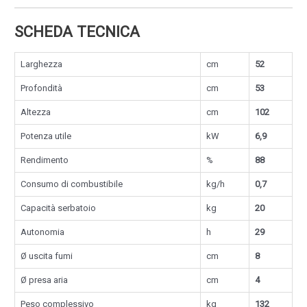
SCHEDA TECNICA
Larghezza
cm
52
Profondità
cm
53
Altezza
cm
102
Potenza utile
kW
6,9
Rendimento
%
88
Consumo di combustibile
kg/h
0,7
Capacità serbatoio
kg
20
Autonomia
h
29
Ø uscita fumi
cm
8
Ø presa aria
cm
4
Peso complessivo
kg
132