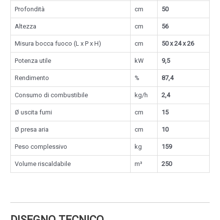
Profondità
cm
50
Altezza
cm
56
Misura bocca fuoco (L x P x H)
cm
50 x 24 x 26
Potenza utile
kW
9,5
Rendimento
%
87,4
Consumo di combustibile
kg/h
2,4
Ø uscita fumi
cm
15
Ø presa aria
cm
10
Peso complessivo
kg
159
Volume riscaldabile
m³
250
DISEGNO TECNICO