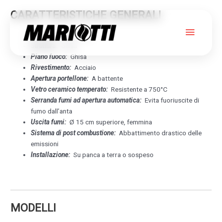
CARATTERISTICHE GENERALI
Menu
Focolare:
Refrattario
Struttura:
Ghisa
princip
Piano fuoco:
Ghisa
Rivestimento:
Acciaio
BENCH 54 EVO
Apertura portellone:
A battente
Vetro ceramico temperato:
Resistente a 750°C
Serranda fumi ad apertura automatica:
Evita fuoriuscite di
EDILKAMIN
fumo dall’anta
Uscita fumi:
Ø 15 cm superiore, femmina
Sistema di post combustione:
Abbattimento drastico delle
emissioni
Installazione:
Su panca a terra o sospeso
MODELLI