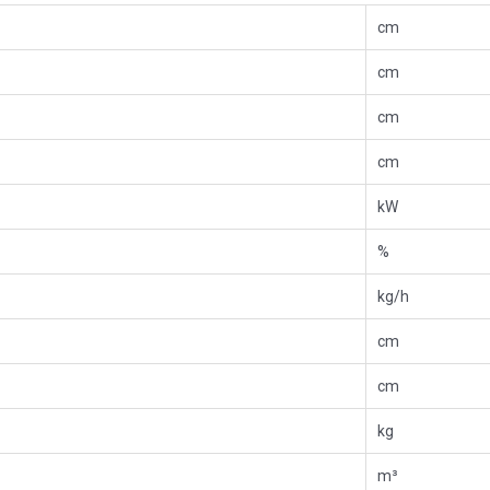
cm
cm
cm
cm
kW
%
kg/h
cm
cm
kg
m³