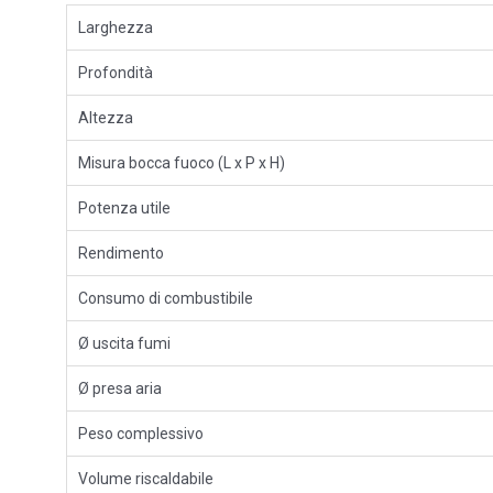
Larghezza
Profondità
Altezza
Misura bocca fuoco (L x P x H)
Potenza utile
Rendimento
Consumo di combustibile
Ø uscita fumi
Ø presa aria
Peso complessivo
Volume riscaldabile