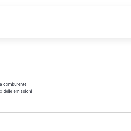
RAMICA
N
ria comburente
 delle emissioni