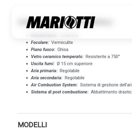
CARATTERISTICHE GENERALI
Rivestimento:
Ceramica
Focolare:
Vermiculite
KLASS CE
Piano fuoco:
Ghisa
Vetro ceramico temperato:
Resistente a 750°
Uscita fumi:
Ø 15 cm superiore
EDILKAMI
Aria primaria:
Regolabile
Aria secondaria:
Regolabile
Air Combustion System:
Sistema di gestione dell’a
Sistema di post combustione:
Abbattimento drastico
MODELLI