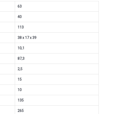
63
40
113
38 x 17 x 39
10,1
87,3
2,5
15
10
135
265