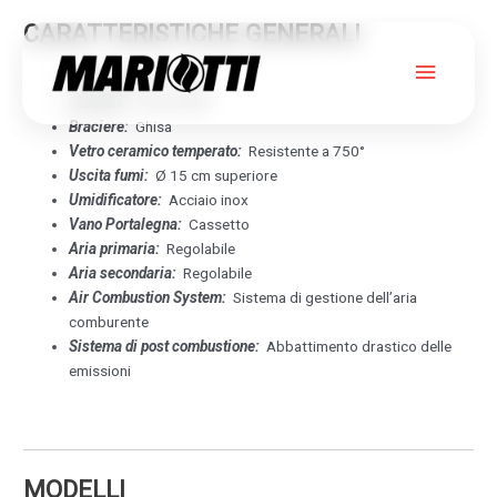
CARATTERISTICHE GENERALI
Menu
Rivestimento:
Acciaio
Focolare:
Vermiculite
princip
Braciere:
Ghisa
Vetro ceramico temperato:
Resistente a 750°
TALLY GL EVO2
Uscita fumi:
Ø 15 cm superiore
Umidificatore:
Acciaio inox
Vano Portalegna:
Cassetto
ACCIAIO
Aria primaria:
Regolabile
Aria secondaria:
Regolabile
EDILKAMIN
Air Combustion System:
Sistema di gestione dell’aria
comburente
Sistema di post combustione:
Abbattimento drastico delle
emissioni
MODELLI