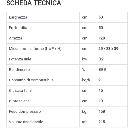
SCHEDA TECNICA
Larghezza
cm
50
Profondità
cm
50
Altezza
cm
128
Misura bocca fuoco (L x P x H)
cm
29 x 23 x 39
Potenza utile
kW
8,2
Rendimento
%
89,9
Consumo di combustibile
kg/h
2
Ø uscita fumi
cm
15
Ø presa aria
cm
10
Peso complessivo
kg
158
Volume riscaldabile
m³
215