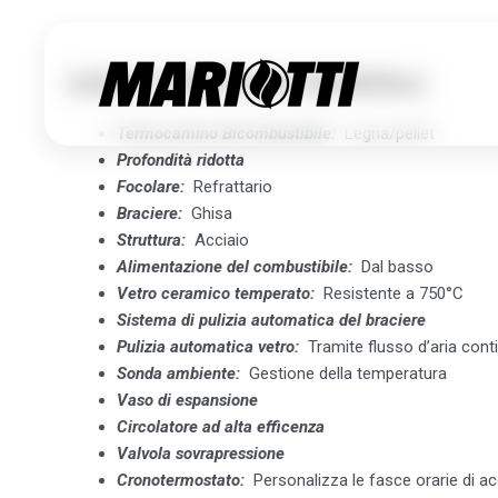
CARATTERISTICHE GENERALI
Termocamino Bicombustibile:
Legna/pellet
Profondità ridotta
TI SLIM P
Focolare:
Refrattario
Braciere:
Ghisa
Struttura
:
Acciaio
26
Alimentazione del combustibile:
Dal basso
Vetro ceramico temperato:
Resistente a 750°C
Sistema di pulizia automatica del braciere
GIROLAMI
Pulizia automatica vetro:
Tramite flusso d’aria cont
Sonda ambiente:
Gestione della temperatura
Vaso di espansione
Circolatore ad alta efficenza
Valvola sovrapressione
Cronotermostato:
Personalizza le fasce orarie di 