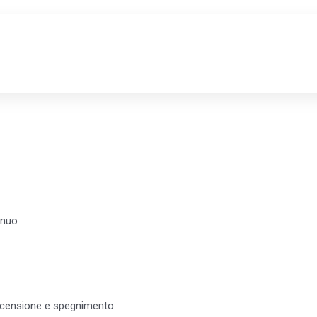
ANORAMA
inuo
accensione e spegnimento