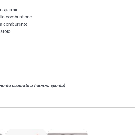
 risparmio
lla combustione
ria comburente
batoio
mente oscurato a fiamma spenta)