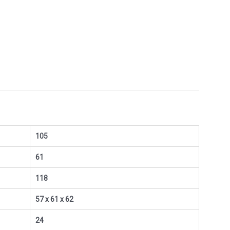
105
61
118
57 x 61 x 62
24