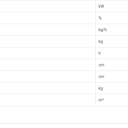
kW
%
kg/h
kg
h
cm
cm
kg
m³