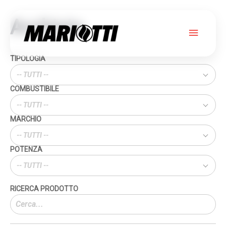
Archivio
Menu
princip
TIPOLOGIA
-- TUTTI --
COMBUSTIBILE
-- TUTTI --
MARCHIO
-- TUTTI --
POTENZA
-- TUTTI --
Cerca
prodotti: