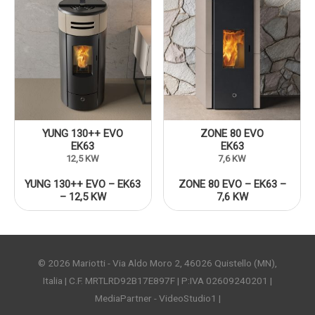
YUNG 130++ EVO
ZONE 80 EVO
EK63
EK63
12,5 KW
7,6 KW
YUNG 130++ EVO – EK63
ZONE 80 EVO – EK63 –
– 12,5 KW
7,6 KW
© 2026
Mariotti
- Via Aldo Moro 2, 46026 Quistello (MN),
Italia | C.F. MRTLRD92B17E897F | P:IVA 02609240201 |
MediaPartner - VideoStudio1 |