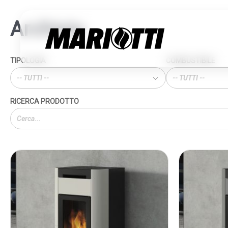
Archivio
TIPOLOGIA
COMBUSTIBILE
-- TUTTI --
-- TUTTI --
Cerca
prodotti: